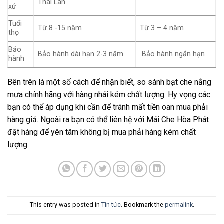
Thái Lan
xứ
Tuổi
Từ 8 -15 năm
Từ 3 – 4 năm
thọ
Bảo
Bảo hành dài hạn 2-3 năm
Bảo hành ngắn hạn
hành
Bên trên là một số cách để nhận biết, so sánh bạt che nắng
mưa chính hãng với hàng nhái kém chất lượng. Hy vọng các
bạn có thể áp dụng khi cần để tránh mất tiền oan mua phải
hàng giả. Ngoài ra bạn có thể liên hệ với Mái Che Hòa Phát
đặt hàng để yên tâm không bị mua phải hàng kém chất
lượng.
This entry was posted in
Tin tức
. Bookmark the
permalink
.