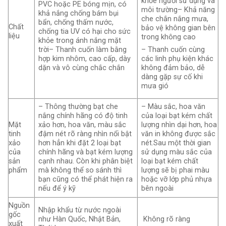
khỏe người sử dụng và
PVC hoặc PE bóng mịn, có
môi trường– Khả năng
khả nắng chống bám bụi
che chắn nắng mưa,
bẩn, chống thấm nước,
Chất
bảo vệ không gian bên
chống tia UV có hại cho sức
liệu
trong không cao
khỏe trong ánh nắng mặt
trời– Thanh cuốn làm bằng
– Thanh cuốn cùng
hợp kim nhôm, cao cấp, dày
các linh phụ kiện khác
dặn và vô cùng chắc chắn
không đảm bảo, dễ
dàng gặp sự cố khi
mưa gió
– Thông thường bạt che
– Màu sắc, hoa văn
nắng chính hãng có độ tinh
của loại bạt kém chất
Mặt
xảo hơn, hoa văn, màu sắc
lượng nhìn dại hơn, hoa
tinh
đậm nét rõ ràng nhìn nổi bật
văn in không được sắc
xảo
hơn hẳn khi đặt 2 loại bạt
nét.Sau một thời gian
của
chính hãng và bạt kém lượng
sử dụng màu sắc của
sản
cạnh nhau. Còn khi phân biệt
loại bạt kém chất
phẩm
mà không thể so sánh thì
lượng sẽ bị phai màu
bạn cũng có thể phát hiện ra
hoặc vỡ lớp phủ nhựa
nếu để ý kỹ
bên ngoài
Nguồn
Nhập khẩu từ nước ngoài
gốc
như Hàn Quốc, Nhật Bản,
Không rõ ràng
xuất