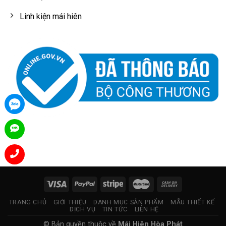
Linh kiện mái hiên
TRANG CHỦ
GIỚI THIỆU
DANH MỤC SẢN PHẨM
MẪU THIẾT KẾ
DỊCH VỤ
TIN TỨC
LIÊN HỆ
© Bản quyền thuộc về
Mái Hiên Hòa Phát