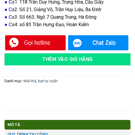
●
Cs1: 118 Trần Duy Hưng, Trung Hòa, Cầu Giấy
●
Cs2: Số 21, Giảng Võ, Trần Huy Liệu, Ba Đình
●
Cs3: Số 663, Ngõ 7 Quang Trung, Hà Đông
●
Cs4: số 83 Trần Hưng Đạo, Hoàn Kiếm
THÊM VÀO GIỎ HÀNG
Danh mục:
Mái thả, bạt tự cuốn
MÔ TẢ
QUY TRÌNH THI CÔNG