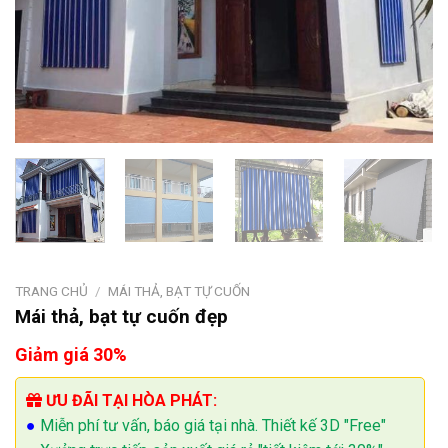
TRANG CHỦ
/
MÁI THẢ, BẠT TỰ CUỐN
Mái thả, bạt tự cuốn đẹp
Giảm giá 30%
ƯU ĐÃI TẠI HÒA PHÁT:
●
Miễn phí tư vấn, báo giá tại nhà. Thiết kế 3D "Free"