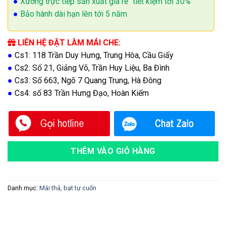
●
Xưởng trực tiếp sản xuất giá rẻ "tiết kiệm tới 30%"
●
Bảo hành dài hạn lên tới 5 năm
LIÊN HỆ ĐẶT LÀM MÁI CHE:
●
Cs1: 118 Trần Duy Hưng, Trung Hòa, Cầu Giấy
●
Cs2: Số 21, Giảng Võ, Trần Huy Liệu, Ba Đình
●
Cs3: Số 663, Ngõ 7 Quang Trung, Hà Đông
●
Cs4: số 83 Trần Hưng Đạo, Hoàn Kiếm
THÊM VÀO GIỎ HÀNG
Danh mục:
Mái thả, bạt tự cuốn