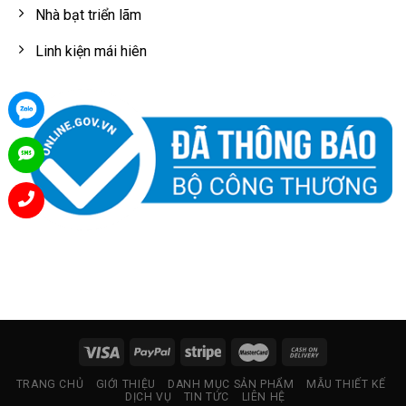
Nhà bạt triển lãm
Linh kiện mái hiên
TRANG CHỦ
GIỚI THIỆU
DANH MỤC SẢN PHẨM
MẪU THIẾT KẾ
DỊCH VỤ
TIN TỨC
LIÊN HỆ