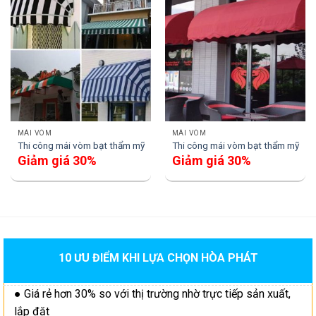
MÁI VÒM
MÁI VÒM
Thi công mái vòm bạt thẩm mỹ
Thi công mái vòm bạt thẩm mỹ
Giảm giá 30%
Giảm giá 30%
10 ƯU ĐIỂM KHI LỰA CHỌN HÒA PHÁT
● Giá rẻ hơn 30% so với thị trường nhờ trực tiếp sản xuất,
lắp đặt