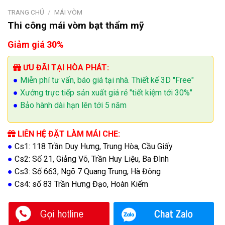
TRANG CHỦ
/
MÁI VÒM
Thi công mái vòm bạt thẩm mỹ
Giảm giá 30%
ƯU ĐÃI TẠI HÒA PHÁT:
●
Miễn phí tư vấn, báo giá tại nhà. Thiết kế 3D "Free"
●
Xưởng trực tiếp sản xuất giá rẻ "tiết kiệm tới 30%"
●
Bảo hành dài hạn lên tới 5 năm
LIÊN HỆ ĐẶT LÀM MÁI CHE:
●
Cs1: 118 Trần Duy Hưng, Trung Hòa, Cầu Giấy
●
Cs2: Số 21, Giảng Võ, Trần Huy Liệu, Ba Đình
●
Cs3: Số 663, Ngõ 7 Quang Trung, Hà Đông
●
Cs4: số 83 Trần Hưng Đạo, Hoàn Kiếm