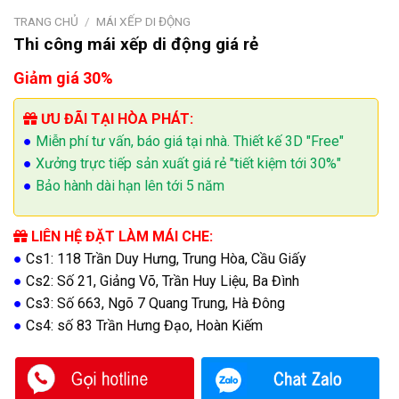
TRANG CHỦ
/
MÁI XẾP DI ĐỘNG
Thi công mái xếp di động giá rẻ
Giảm giá 30%
ƯU ĐÃI TẠI HÒA PHÁT:
●
Miễn phí tư vấn, báo giá tại nhà. Thiết kế 3D "Free"
●
Xưởng trực tiếp sản xuất giá rẻ "tiết kiệm tới 30%"
●
Bảo hành dài hạn lên tới 5 năm
LIÊN HỆ ĐẶT LÀM MÁI CHE:
●
Cs1: 118 Trần Duy Hưng, Trung Hòa, Cầu Giấy
●
Cs2: Số 21, Giảng Võ, Trần Huy Liệu, Ba Đình
●
Cs3: Số 663, Ngõ 7 Quang Trung, Hà Đông
●
Cs4: số 83 Trần Hưng Đạo, Hoàn Kiếm