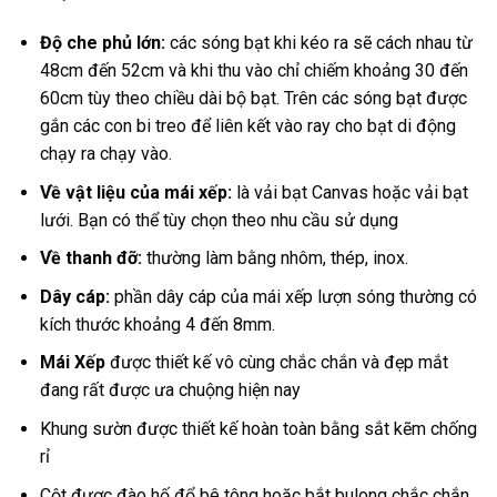
Độ che phủ lớn:
các sóng bạt khi kéo ra sẽ cách nhau từ
48cm đến 52cm và khi thu vào chỉ chiếm khoảng 30 đến
60cm tùy theo chiều dài bộ bạt. Trên các sóng bạt được
gắn các con bi treo để liên kết vào ray cho bạt di động
chạy ra chạy vào.
Về vật liệu của mái xếp:
là vải bạt Canvas hoặc vải bạt
lưới. Bạn có thể tùy chọn theo nhu cầu sử dụng
Về thanh đỡ:
thường làm bằng nhôm, thép, inox.
Dây cáp:
phần dây cáp của mái xếp lượn sóng thường có
kích thước khoảng 4 đến 8mm.
Mái Xếp
được thiết kế vô cùng chắc chắn và đẹp mắt
đang rất được ưa chuộng hiện nay
Khung sườn được thiết kế hoàn toàn bằng sắt kẽm chống
rỉ
Cột được đào hố đổ bê tông hoặc bắt bulong chắc chắn,