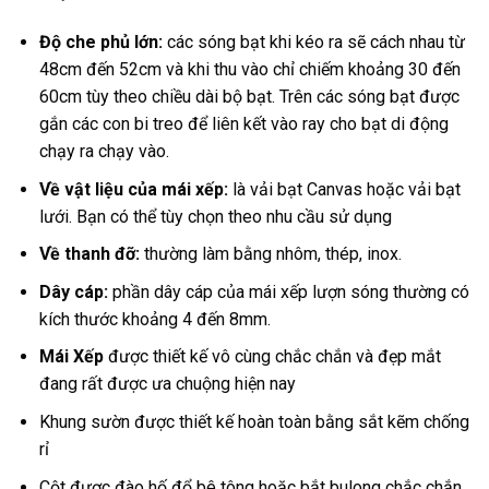
Độ che phủ lớn:
các sóng bạt khi kéo ra sẽ cách nhau từ
48cm đến 52cm và khi thu vào chỉ chiếm khoảng 30 đến
60cm tùy theo chiều dài bộ bạt. Trên các sóng bạt được
gắn các con bi treo để liên kết vào ray cho bạt di động
chạy ra chạy vào.
Về vật liệu của mái xếp:
là vải bạt Canvas hoặc vải bạt
lưới. Bạn có thể tùy chọn theo nhu cầu sử dụng
Về thanh đỡ:
thường làm bằng nhôm, thép, inox.
Dây cáp:
phần dây cáp của mái xếp lượn sóng thường có
kích thước khoảng 4 đến 8mm.
Mái Xếp
được thiết kế vô cùng chắc chắn và đẹp mắt
đang rất được ưa chuộng hiện nay
Khung sườn được thiết kế hoàn toàn bằng sắt kẽm chống
rỉ
Cột được đào hố đổ bê tông hoặc bắt bulong chắc chắn,