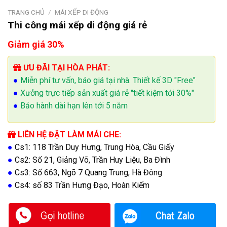
TRANG CHỦ
/
MÁI XẾP DI ĐỘNG
Thi công mái xếp di động giá rẻ
Giảm giá 30%
ƯU ĐÃI TẠI HÒA PHÁT:
●
Miễn phí tư vấn, báo giá tại nhà. Thiết kế 3D "Free"
●
Xưởng trực tiếp sản xuất giá rẻ "tiết kiệm tới 30%"
●
Bảo hành dài hạn lên tới 5 năm
LIÊN HỆ ĐẶT LÀM MÁI CHE:
●
Cs1: 118 Trần Duy Hưng, Trung Hòa, Cầu Giấy
●
Cs2: Số 21, Giảng Võ, Trần Huy Liệu, Ba Đình
●
Cs3: Số 663, Ngõ 7 Quang Trung, Hà Đông
●
Cs4: số 83 Trần Hưng Đạo, Hoàn Kiếm