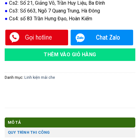
●
Cs2: Số 21, Giảng Võ, Trần Huy Liệu, Ba Đình
●
Cs3: Số 663, Ngõ 7 Quang Trung, Hà Đông
●
Cs4: số 83 Trần Hưng Đạo, Hoàn Kiếm
THÊM VÀO GIỎ HÀNG
Danh mục:
Linh kiện mái che
MÔ TẢ
QUY TRÌNH THI CÔNG