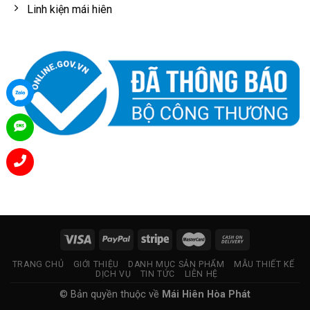
Linh kiện mái hiên
TRANG CHỦ
GIỚI THIỆU
DANH MỤC SẢN PHẨM
MẪU THIẾT KẾ
DỊCH VỤ
TIN TỨC
LIÊN HỆ
© Bản quyền thuộc về
Mái Hiên Hòa Phát