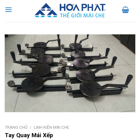
Skip
to
content
TRANG CHỦ
/
LINH KIỆN MÁI CHE
Tay Quay Mái Xếp