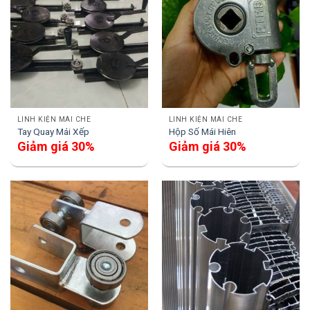
LINH KIỆN MÁI CHE
LINH KIỆN MÁI CHE
Tay Quay Mái Xếp
Hộp Số Mái Hiên
Giảm giá 30%
Giảm giá 30%