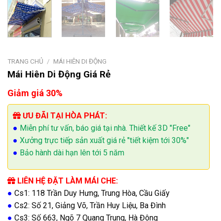
TRANG CHỦ
/
MÁI HIÊN DI ĐỘNG
Mái Hiên Di Động Giá Rẻ
Giảm giá 30%
ƯU ĐÃI TẠI HÒA PHÁT:
●
Miễn phí tư vấn, báo giá tại nhà. Thiết kế 3D "Free"
●
Xưởng trực tiếp sản xuất giá rẻ "tiết kiệm tới 30%"
●
Bảo hành dài hạn lên tới 5 năm
LIÊN HỆ ĐẶT LÀM MÁI CHE:
●
Cs1: 118 Trần Duy Hưng, Trung Hòa, Cầu Giấy
●
Cs2: Số 21, Giảng Võ, Trần Huy Liệu, Ba Đình
●
Cs3: Số 663, Ngõ 7 Quang Trung, Hà Đông