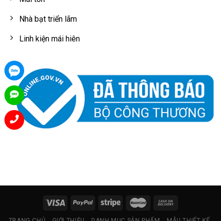
Nhà bạt triển lãm
Linh kiện mái hiên
TRANG CHỦ
GIỚI THIỆU
DANH MỤC SẢN PHẨM
MẪU THIẾT KẾ