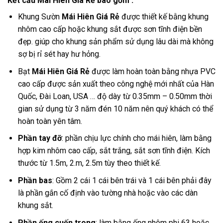
Kết cấu Mái Hiên Giá Rẻ bao gồm :
Khung Sườn
Mái Hiên Giá Rẻ
được thiết kế bằng khung
nhôm cao cấp hoặc khung sắt được sơn tĩnh điện bền
đẹp. giúp cho khung sản phẩm sử dụng lâu dài mà không
sợ bị rỉ sét hay hư hỏng.
Bạt
Mái Hiên Giá Rẻ
được làm hoàn toàn bằng nhựa PVC
cao cấp được sản xuất theo công nghệ mới nhất của Hàn
Quốc, Đài Loan, USA … độ dày từ 0.35mm – 0.50mm thời
gian sử dụng từ 3 năm đén 10 năm nên quý khách có thể
hoàn toàn yên tâm.
Phần tay đỡ
: phần chịu lực chính cho mái hiên, làm bằng
hợp kim nhôm cao cấp, sắt trắng, sắt sơn tĩnh điện. Kích
thước từ 1.5m, 2.m, 2.5m tùy theo thiết kế.
Phần bas
: Gồm 2 cái 1 cái bên trái và 1 cái bên phải đây
là phần gắn cố định vào tường nhà hoặc vào các dàn
khung sắt.
Phần ống cuốn trong
: làm bằng ống nhôm phi 63 hoặc