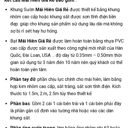
Kết cấu Mái Hiên Giá Rẻ bao gồm :
Khung Sườn
Mái Hiên Giá Rẻ
được thiết kế bằng khung
nhôm cao cấp hoặc khung sắt được sơn tĩnh điện bền
đẹp. giúp cho khung sản phẩm sử dụng lâu dài mà không
sợ bị rỉ sét hay hư hỏng.
Bạt
Mái Hiên Giá Rẻ
được làm hoàn toàn bằng nhựa PVC
cao cấp được sản xuất theo công nghệ mới nhất của Hàn
Quốc, Đài Loan, USA … độ dày từ 0.35mm – 0.50mm thời
gian sử dụng từ 3 năm đén 10 năm nên quý khách có thể
hoàn toàn yên tâm.
Phần tay đỡ
: phần chịu lực chính cho mái hiên, làm bằng
hợp kim nhôm cao cấp, sắt trắng, sắt sơn tĩnh điện. Kích
thước từ 1.5m, 2.m, 2.5m tùy theo thiết kế.
Phần bas
: Gồm 2 cái 1 cái bên trái và 1 cái bên phải đây
là phần gắn cố định vào tường nhà hoặc vào các dàn
khung sắt.
Phần ống cuốn trong
: làm bằng ống nhôm phi 63 hoặc