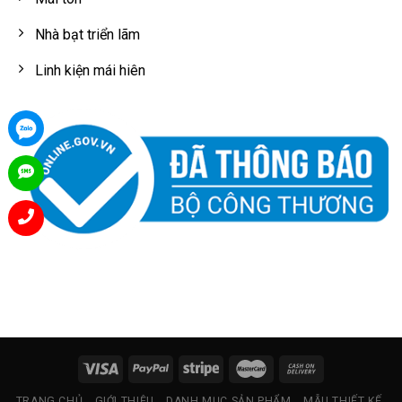
Nhà bạt triển lãm
Linh kiện mái hiên
TRANG CHỦ
GIỚI THIỆU
DANH MỤC SẢN PHẨM
MẪU THIẾT KẾ