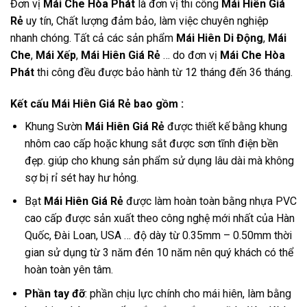
Đơn vị
Mái Che Hòa Phát
là đơn vị thi công
Mái Hiên Giá
Rẻ
uy tín, Chất lượng đảm bảo, làm việc chuyên nghiệp
nhanh chóng. Tất cả các sản phẩm
Mái Hiên Di Động
,
Mái
Che
,
Mái Xếp
,
Mái Hiên Giá Rẻ
… do đơn vị
Mái Che Hòa
Phát
thi công đều được bảo hành từ 12 tháng đến 36 tháng.
Kết cấu Mái Hiên Giá Rẻ bao gồm :
Khung Sườn
Mái Hiên Giá Rẻ
được thiết kế bằng khung
nhôm cao cấp hoặc khung sắt được sơn tĩnh điện bền
đẹp. giúp cho khung sản phẩm sử dụng lâu dài mà không
sợ bị rỉ sét hay hư hỏng.
Bạt
Mái Hiên Giá Rẻ
được làm hoàn toàn bằng nhựa PVC
cao cấp được sản xuất theo công nghệ mới nhất của Hàn
Quốc, Đài Loan, USA … độ dày từ 0.35mm – 0.50mm thời
gian sử dụng từ 3 năm đén 10 năm nên quý khách có thể
hoàn toàn yên tâm.
Phần tay đỡ
: phần chịu lực chính cho mái hiên, làm bằng