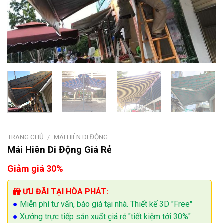
TRANG CHỦ
/
MÁI HIÊN DI ĐỘNG
Mái Hiên Di Động Giá Rẻ
Giảm giá 30%
ƯU ĐÃI TẠI HÒA PHÁT:
●
Miễn phí tư vấn, báo giá tại nhà. Thiết kế 3D "Free"
●
Xưởng trực tiếp sản xuất giá rẻ "tiết kiệm tới 30%"