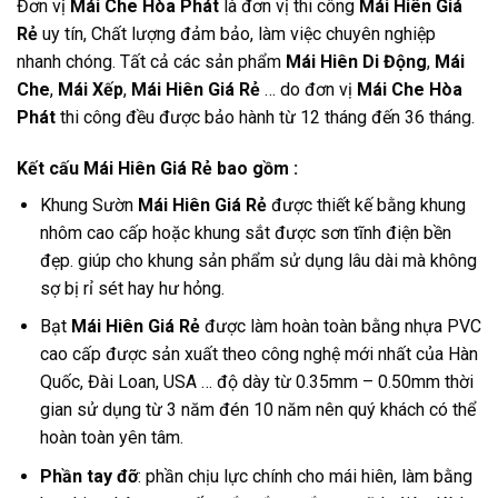
Đơn vị
Mái Che Hòa Phát
là đơn vị thi công
Mái Hiên Giá
Rẻ
uy tín, Chất lượng đảm bảo, làm việc chuyên nghiệp
nhanh chóng. Tất cả các sản phẩm
Mái Hiên Di Động
,
Mái
Che
,
Mái Xếp
,
Mái Hiên Giá Rẻ
… do đơn vị
Mái Che Hòa
Phát
thi công đều được bảo hành từ 12 tháng đến 36 tháng.
Kết cấu Mái Hiên Giá Rẻ bao gồm :
Khung Sườn
Mái Hiên Giá Rẻ
được thiết kế bằng khung
nhôm cao cấp hoặc khung sắt được sơn tĩnh điện bền
đẹp. giúp cho khung sản phẩm sử dụng lâu dài mà không
sợ bị rỉ sét hay hư hỏng.
Bạt
Mái Hiên Giá Rẻ
được làm hoàn toàn bằng nhựa PVC
cao cấp được sản xuất theo công nghệ mới nhất của Hàn
Quốc, Đài Loan, USA … độ dày từ 0.35mm – 0.50mm thời
gian sử dụng từ 3 năm đén 10 năm nên quý khách có thể
hoàn toàn yên tâm.
Phần tay đỡ
: phần chịu lực chính cho mái hiên, làm bằng