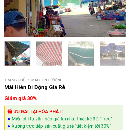
TRANG CHỦ
/
MÁI HIÊN DI ĐỘNG
Mái Hiên Di Động Giá Rẻ
Giảm giá 30%
ƯU ĐÃI TẠI HÒA PHÁT:
●
Miễn phí tư vấn, báo giá tại nhà. Thiết kế 3D "Free"
●
Xưởng trực tiếp sản xuất giá rẻ "tiết kiệm tới 30%"