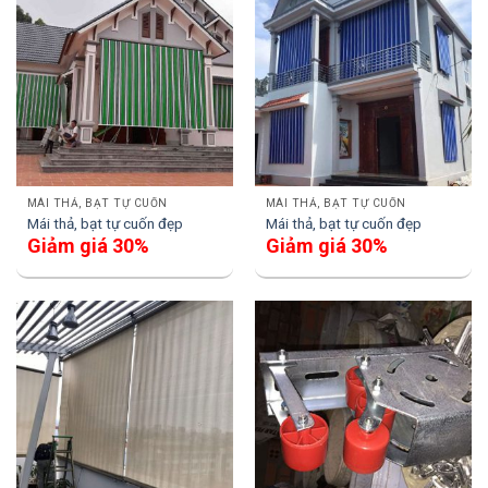
MÁI THẢ, BẠT TỰ CUỐN
MÁI THẢ, BẠT TỰ CUỐN
Mái thả, bạt tự cuốn đẹp
Mái thả, bạt tự cuốn đẹp
Giảm giá 30%
Giảm giá 30%