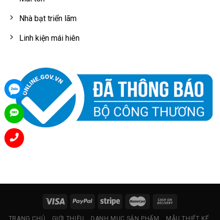
Nhà bạt triển lãm
Linh kiện mái hiên
TRANG CHỦ
GIỚI THIỆU
DANH MỤC SẢN PHẨM
MẪU THIẾT KẾ