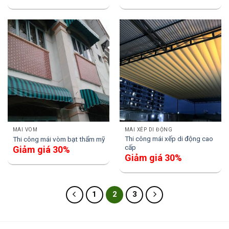
MÁI VÒM
MÁI XẾP DI ĐỘNG
Thi công mái xếp di động cao
Thi công mái vòm bạt thẩm mỹ
cấp
Giảm giá 30%
Giảm giá 30%
1
2
3